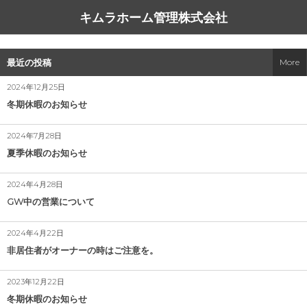
キムラホーム管理株式会社
サービス一覧
同友会の方へ
会社概要
コラム
最近の投稿
More
看板だけ貼っときますプラン（無料）
高齢者の入居を難しくする事情
中小企業家しんぶん
アクセス
2024年12月25日
冬期休暇のお知らせ
空き家管理
ハウスコム、外国籍専用店舗を新宿にオープン
経営理念
2024年7月28日
空き地管理
自分の不動産の相場を知る方法
夏季休暇のお知らせ
アパート・マンション管理
災害列島 にっぽん
2024年4月28日
GW中の営業について
駐車場管理
引越す気にならない部屋
2024年4月22日
駐車場ご契約の流れ
こぎれいである事
非居住者がオーナーの時はご注意を。
書式一覧
管理会社の意義
2023年12月22日
冬期休暇のお知らせ