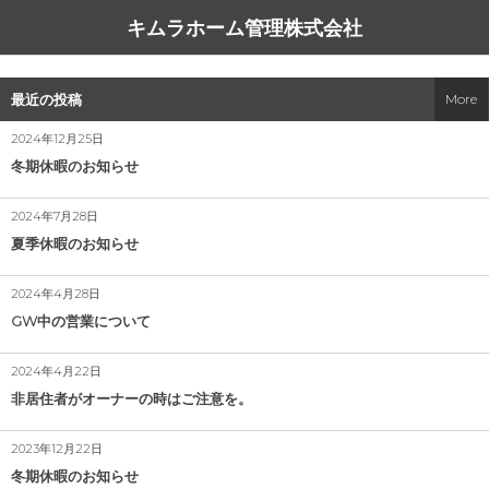
キムラホーム管理株式会社
サービス一覧
同友会の方へ
会社概要
コラム
最近の投稿
More
看板だけ貼っときますプラン（無料）
高齢者の入居を難しくする事情
中小企業家しんぶん
アクセス
2024年12月25日
冬期休暇のお知らせ
空き家管理
ハウスコム、外国籍専用店舗を新宿にオープン
経営理念
2024年7月28日
空き地管理
自分の不動産の相場を知る方法
夏季休暇のお知らせ
アパート・マンション管理
災害列島 にっぽん
2024年4月28日
GW中の営業について
駐車場管理
引越す気にならない部屋
2024年4月22日
駐車場ご契約の流れ
こぎれいである事
非居住者がオーナーの時はご注意を。
書式一覧
管理会社の意義
2023年12月22日
冬期休暇のお知らせ