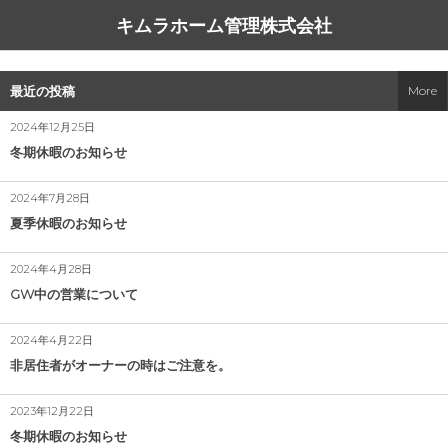
キムラホーム管理株式会社
サービス一覧
同友会の方へ
会社概要
コラム
最近の投稿
More
看板だけ貼っときますプラン（無料）
高齢者の入居を難しくする事情
中小企業家しんぶん
アクセス
2024年12月25日
冬期休暇のお知らせ
空き家管理
ハウスコム、外国籍専用店舗を新宿にオープン
経営理念
2024年7月28日
空き地管理
自分の不動産の相場を知る方法
夏季休暇のお知らせ
アパート・マンション管理
災害列島 にっぽん
2024年4月28日
GW中の営業について
駐車場管理
引越す気にならない部屋
2024年4月22日
駐車場ご契約の流れ
こぎれいである事
非居住者がオーナーの時はご注意を。
書式一覧
管理会社の意義
2023年12月22日
冬期休暇のお知らせ