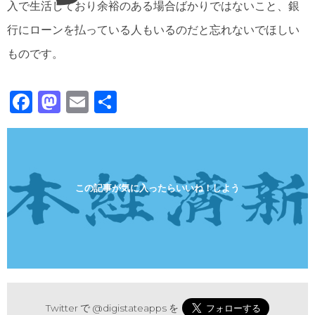
入で生活しており余裕のある場合ばかりではないこと、銀
行にローンを払っている人もいるのだと忘れないでほしい
ものです。
F
M
E
共
a
a
m
有
c
st
ai
e
o
l
b
d
この記事が気に入ったらいいね！しよう
o
o
o
n
k
Twitter で
@digistateapps
を