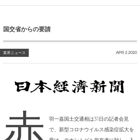
国交省からの要請
APR
2
2020
業界ニュース
赤
羽一嘉国土交通相は31日の記者会見
で、新型コロナウイルス感染症拡大を