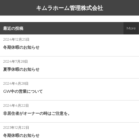
キムラホーム管理株式会社
サービス一覧
同友会の方へ
会社概要
コラム
最近の投稿
More
看板だけ貼っときますプラン（無料）
高齢者の入居を難しくする事情
中小企業家しんぶん
アクセス
2024年12月25日
冬期休暇のお知らせ
空き家管理
ハウスコム、外国籍専用店舗を新宿にオープン
経営理念
2024年7月28日
空き地管理
自分の不動産の相場を知る方法
夏季休暇のお知らせ
アパート・マンション管理
災害列島 にっぽん
2024年4月28日
GW中の営業について
駐車場管理
引越す気にならない部屋
2024年4月22日
駐車場ご契約の流れ
こぎれいである事
非居住者がオーナーの時はご注意を。
書式一覧
管理会社の意義
2023年12月22日
冬期休暇のお知らせ