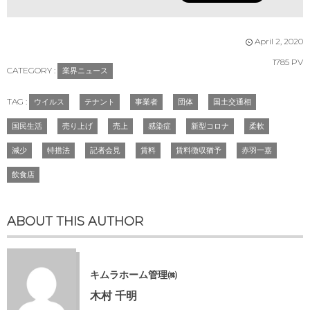
April
2
,
2020
1785 PV
CATEGORY :
業界ニュース
TAG :
ウイルス
テナント
事業者
団体
国土交通相
国民生活
売り上げ
売上
感染症
新型コロナ
柔軟
減少
特措法
記者会見
賃料
賃料徴収猶予
赤羽一嘉
飲食店
ABOUT THIS AUTHOR
キムラホーム管理㈱
木村 千明