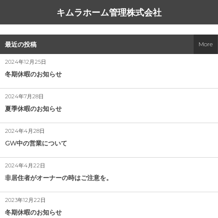
キムラホーム管理株式会社
サービス一覧
同友会の方へ
会社概要
コラム
最近の投稿
More
看板だけ貼っときますプラン（無料）
高齢者の入居を難しくする事情
中小企業家しんぶん
アクセス
2024年12月25日
冬期休暇のお知らせ
空き家管理
ハウスコム、外国籍専用店舗を新宿にオープン
経営理念
2024年7月28日
空き地管理
自分の不動産の相場を知る方法
夏季休暇のお知らせ
アパート・マンション管理
災害列島 にっぽん
2024年4月28日
GW中の営業について
駐車場管理
引越す気にならない部屋
2024年4月22日
駐車場ご契約の流れ
こぎれいである事
非居住者がオーナーの時はご注意を。
書式一覧
管理会社の意義
2023年12月22日
冬期休暇のお知らせ