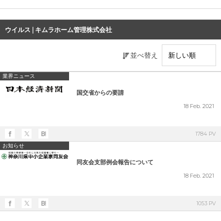
ウイルス | キムラホーム管理株式会社
並べ替え
業界ニュース
国交省からの要請
18
Feb.
2021
1784 PV
お知らせ
同友会支部例会報告について
18
Feb.
2021
1053 PV